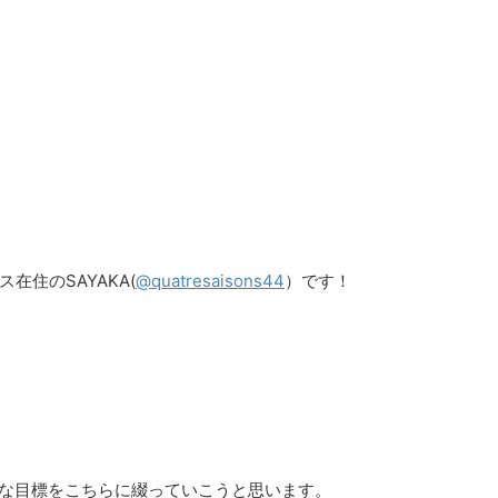
住のSAYAKA(
@quatresaisons44
）です！
簡単な目標をこちらに綴っていこうと思います。