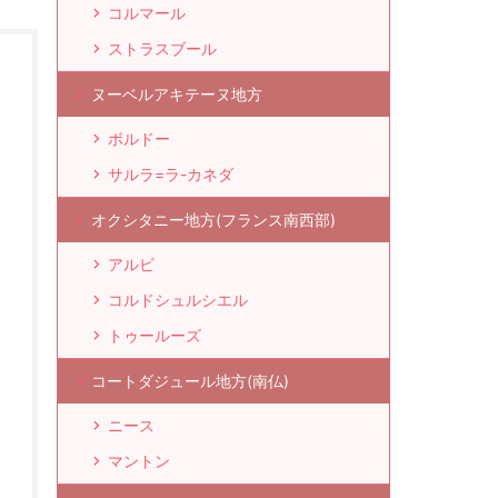
コルマール
ストラスブール
ヌーベルアキテーヌ地方
ボルドー
サルラ=ラ-カネダ
オクシタニー地方(フランス南西部)
アルビ
コルドシュルシエル
トゥールーズ
コートダジュール地方(南仏)
ニース
マントン