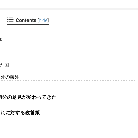
Contents
[
hide
]
事
れた国
以外の海外
自分の意見が変わってきた
それに対する改善策