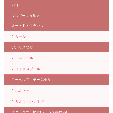
パリ
ブルゴーニュ地方
オー・ド・フランス
リール
アルザス地方
コルマール
ストラスブール
ヌーベルアキテーヌ地方
ボルドー
サルラ=ラ-カネダ
オクシタニー地方(フランス南西部)