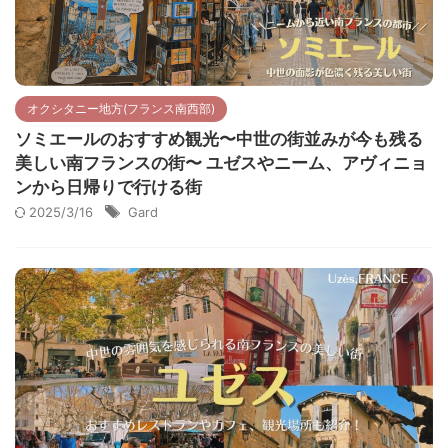
オクシタニー地方(フランス南西部)
ソミエールのおすすめ観光〜中世の街並みが今も残る
美しい南フランスの街〜 ユゼスやニーム、アヴィニョ
ンから日帰りで行ける街
2025/3/16
Gard