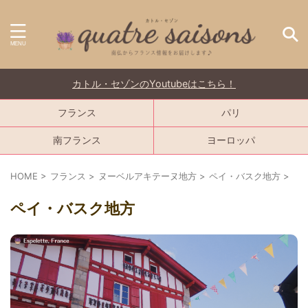
カトル・セゾンのYoutubeはこちら！
フランス
パリ
南フランス
ヨーロッパ
HOME
>
フランス
>
ヌーベルアキテーヌ地方
>
ペイ・バスク地方
>
ペイ・バスク地方