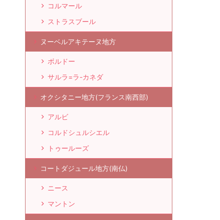
コルマール
ストラスブール
ヌーベルアキテーヌ地方
ボルドー
サルラ=ラ-カネダ
オクシタニー地方(フランス南西部)
アルビ
コルドシュルシエル
トゥールーズ
コートダジュール地方(南仏)
ニース
マントン