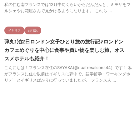
私の住む南フランスでは12月中旬くらいからだんだんと、ミモザをマ
ルシェやお花屋さんで見かけるようになります。 これら ...
イギリス
旅行記
弾丸1泊2日ロンドン女子ひとり旅の旅行記♪ロンドン
カフェめぐりを中心に食事や買い物を楽しむ旅。オス
スメホテルも紹介！
こんにちは！フランス在住のSAYAKA(@quatresaisons44）です！ 私
がフランスに住む以前はイギリスに夢中で、語学留学・ワーキングホ
リデーとイギリスばかりに行っていましたが、 フランス人 ...