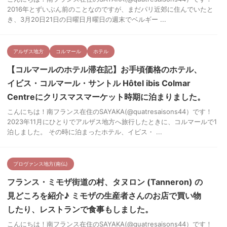
2016年とずいぶん前のことなのですが、まだパリ近郊に住んでいたと
き、3月20日21日の日曜日月曜日の週末でベルギー ...
アルザス地方
コルマール
ホテル
【コルマールのホテル滞在記】お手頃価格のホテル、
イビス・コルマール・サントル Hôtel ibis Colmar
Centreにクリスマスマーケット時期に泊まりました。
こんにちは！南フランス在住のSAYAKA(@quatresaisons44）です！
2023年11月にひとりでアルザス地方へ旅行したときに、コルマールで1
泊しました。 その時に泊まったホテル、イビス・ ...
プロヴァンス地方(南仏)
フランス・ミモザ街道の村、タヌロン (Tanneron) の
見どころを紹介♪ ミモザの生産者さんのお店で買い物
したり、レストランで食事もしました。
こんにちは！南フランス在住のSAYAKA(@quatresaisons44）です！