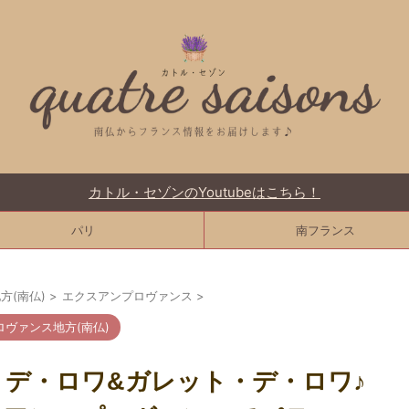
カトル・セゾンのYoutubeはこちら！
パリ
南フランス
方(南仏)
>
エクスアンプロヴァンス
>
ロヴァンス地方(南仏)
デ・ロワ&ガレット・デ・ロワ♪