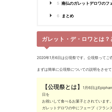
5
南仏のガレットデロワのフ
6
まとめ
ガレット・デ・ロワとは？
2020年1月6日は公現祭です。公現祭って
まずは簡単に公現祭についての説明をさせて
【公現祭とは】
1月6日はEpip
日を
お祝いして食べるお菓子とされています
ガレットデロワの中にフェーブ（フラン