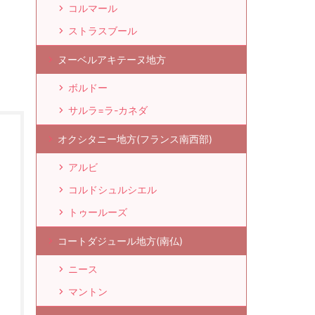
コルマール
ストラスブール
ヌーベルアキテーヌ地方
ボルドー
サルラ=ラ-カネダ
オクシタニー地方(フランス南西部)
アルビ
コルドシュルシエル
トゥールーズ
コートダジュール地方(南仏)
ニース
マントン