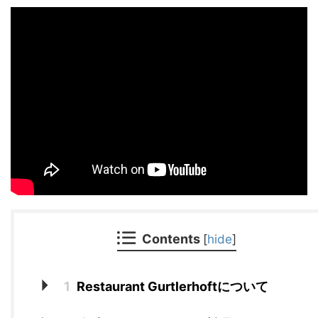
Contents
[
hide
]
1
Restaurant Gurtlerhoftについて