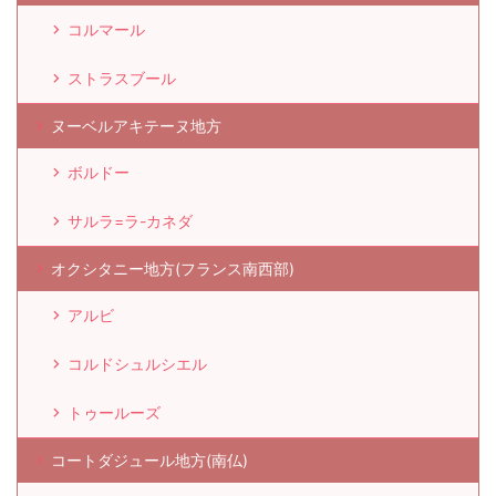
コルマール
ストラスブール
ヌーベルアキテーヌ地方
ボルドー
サルラ=ラ-カネダ
オクシタニー地方(フランス南西部)
アルビ
コルドシュルシエル
トゥールーズ
コートダジュール地方(南仏)