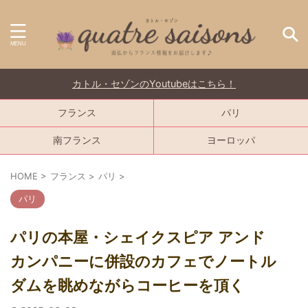
カトル・セゾンのYoutubeはこちら！
フランス
パリ
南フランス
ヨーロッパ
HOME
>
フランス
>
パリ
>
パリ
パリの本屋・シェイクスピア アンド
カンパニーに併設のカフェでノートル
ダムを眺めながらコーヒーを頂く