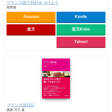
フランス語で日記をつけよう
長野督
Amazon
Kindle
楽天
楽天Kobo
Yahoo!
フランス語日記
酒巻 洋子 著